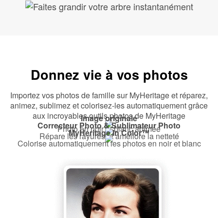
Donnez vie à vos photos
Importez vos photos de famille sur MyHeritage et réparez,
animez, sublimez et colorisez-les automatiquement grâce
aux incroyables outils photos de MyHeritage
Image originale
Correcteur Photo & Sublimateur Photo
Photo en noir et blanc abîmée
MyHeritage In Color™
Répare les rayures et améliore la netteté
Colorise automatiquement les photos en noir et blanc